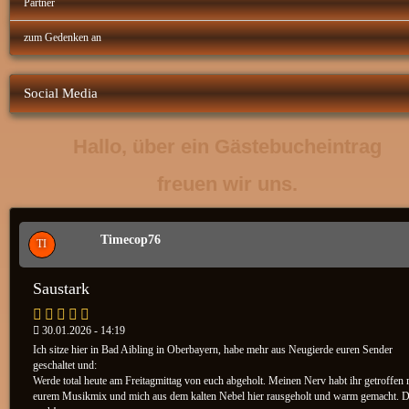
Partner
zum Gedenken an
Social Media
Hallo, über ein Gästebucheintrag
freuen wir uns.
Timecop76
TI
Saustark
30.01.2026 - 14:19
Ich sitze hier in Bad Aibling in Oberbayern, habe mehr aus Neugierde euren Sender
geschaltet und:
Werde total heute am Freitagmittag von euch abgeholt. Meinen Nerv habt ihr getroffen 
eurem Musikmix und mich aus dem kalten Nebel hier rausgeholt und warm gemacht. 