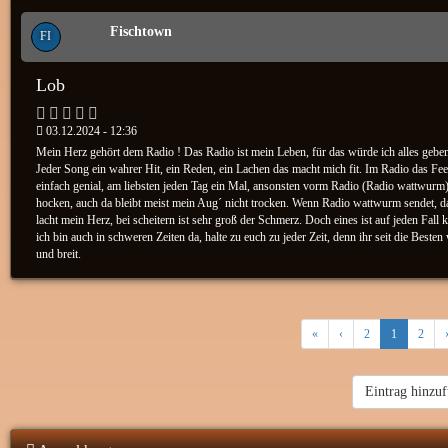
Fischtown
FI
Lob
03.12.2024 - 12:36
Mein Herz gehört dem Radio ! Das Radio ist mein Leben, für das würde ich alles gebe
Jeder Song ein wahrer Hit, ein Reden, ein Lachen das macht mich fit. Im Radio das Fee
einfach genial, am liebsten jeden Tag ein Mal, ansonsten vorm Radio (Radio wattwurm
hocken, auch da bleibt meist mein Aug´ nicht trocken. Wenn Radio wattwurm sendet, 
lacht mein Herz, bei scheitern ist sehr groß der Schmerz. Doch eines ist auf jeden Fall k
ich bin auch in schweren Zeiten da, halte zu euch zu jeder Zeit, denn ihr seit die Besten 
und breit.
«
‹
2
1
2
Eintrag hinzu