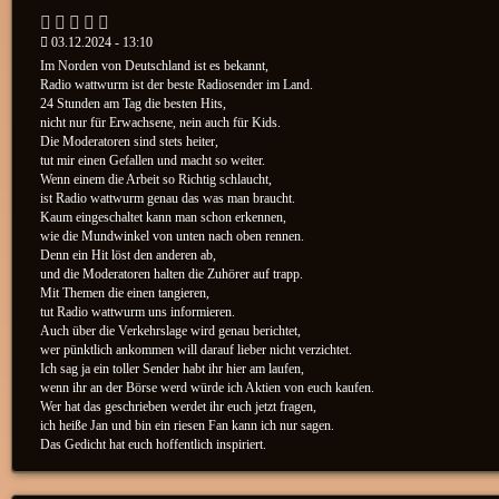
03.12.2024 - 13:10
Im Norden von Deutschland ist es bekannt,
Radio wattwurm ist der beste Radiosender im Land.
24 Stunden am Tag die besten Hits,
nicht nur für Erwachsene, nein auch für Kids.
Die Moderatoren sind stets heiter,
tut mir einen Gefallen und macht so weiter.
Wenn einem die Arbeit so Richtig schlaucht,
ist Radio wattwurm genau das was man braucht.
Kaum eingeschaltet kann man schon erkennen,
wie die Mundwinkel von unten nach oben rennen.
Denn ein Hit löst den anderen ab,
und die Moderatoren halten die Zuhörer auf trapp.
Mit Themen die einen tangieren,
tut Radio wattwurm uns informieren.
Auch über die Verkehrslage wird genau berichtet,
wer pünktlich ankommen will darauf lieber nicht verzichtet.
Ich sag ja ein toller Sender habt ihr hier am laufen,
wenn ihr an der Börse werd würde ich Aktien von euch kaufen.
Wer hat das geschrieben werdet ihr euch jetzt fragen,
ich heiße Jan und bin ein riesen Fan kann ich nur sagen.
Das Gedicht hat euch hoffentlich inspiriert.